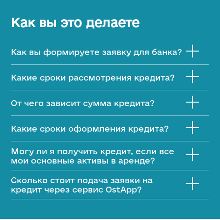
Как вы это делаете
Как вы формируете заявку для банка?
Мы берем информацию о компаниях и автоматически
делаем кредитные заявки для банков и лизинговых
Какие сроки рассмотрения кредита?
компаний из более чем 70 открытых реестров страны.
До двух рабочих дней с момента подачи заявки
От чего зависит сумма кредита?
Сумма кредита зависит от финансового состояния
заемщика, вида и стоимости обеспечения.
Какие сроки оформления кредита?
Оформление всей документации производится в течение
Могу ли я получить кредит, если все
недели.
мои основные активы в аренде?
Это возможно
Сколько стоит подача заявки на
кредит через сервис OstАрр?
Сервис OstАрр НЕ взимает плату за подачу заявок на
кредиты.