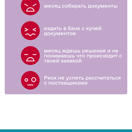
месяц собирать документы
ездить в банк с кучей
документов
месяц ждешь решения и не
понимаешь что происходит с
твоей заявкой
Риск не успеть рассчитаться
с поставщиками